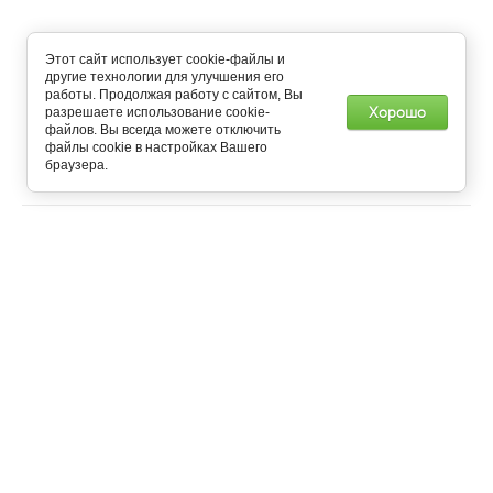
Принимаем к оплате:
Этот сайт использует cookie-файлы и
другие технологии для улучшения его
работы. Продолжая работу с сайтом, Вы
Хорошо
разрешаете использование cookie-
файлов. Вы всегда можете отключить
Copyright © 2021 - 2025 Capitonne - Самый Зелёный Магазин
файлы cookie в настройках Вашего
Мебели
браузера.
Создание,
разработка сайта
— студия Мегагрупп.ру.