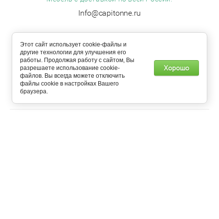
Info@capitonne.ru
Принимаем к оплате:
Этот сайт использует cookie-файлы и
другие технологии для улучшения его
работы. Продолжая работу с сайтом, Вы
Хорошо
разрешаете использование cookie-
файлов. Вы всегда можете отключить
Copyright © 2021 - 2025 Capitonne - Самый Зелёный Магазин
файлы cookie в настройках Вашего
Мебели
браузера.
Создание,
разработка сайта
— студия Мегагрупп.ру.